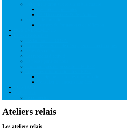
Défendre le droit aux loisirs et à la culture
Les colos apprenantes
PEP Découvertes & Pep Attitude
Actions de formation
Journées de formation et de réflexion
NOS EVENEMENTS
Espace Ressources
Déclarations au CDEN
Charte départementale d’engagements réciproques
Actes des colloques
Les rapports d’activité
La presse parle de nous
Communiqués de presse de la FGPEP
Les lettres d’information des PEP77
Inscription aux lettres d’information
Consulter les anciens numéros
CONTACT
Mon espace
Se connecter
Ateliers relais
Les ateliers relais