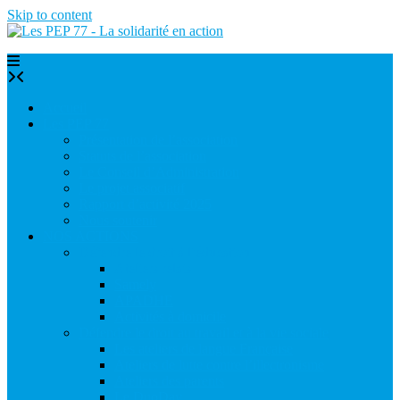
Skip to content
Accueil
Les PEP 77
Présentation de l’association
Statuts de l’association
Le Conseil d’Administration
Le projet associatif
Rapport d’activité 2025
Nous soutenir
NOS ACTIONS
Défendre le droit à l’éducation
Ateliers relais
Samely
APADHE
Activités à domicile
Défendre le droit au travail et à la vie sociale
Les ateliers de langue Française
Ateliers de lutte contre l’illectronisme
Ateliers des parents
Le DuoDay