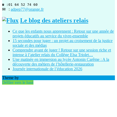
☎ :01 64 52 74 60
✉ :
adpep77@orange.fr
Le blog des ateliers relais
Ce que les enfants nous apprennent : Retour sur une année de
projets éducatifs au service du vivre-ensemble
15 secondes pour juger : un projet au croisement de la justice
sociale et des médias
Comprendre avant de juger ! Retour sur une session riche et
intense à l’atelier relais du Collège Elsa Triolet…
Une matinée en immersion au lycée Antonin Carême : A la
découverte des métiers de l’hôtellerie-restauration
Journée internationale de l’éducation 2026
Theme by
Out the Box
Défiler vers le haut